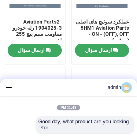
درباره ما
عملکرد سوئیچ های اصلی
Aviation Parts2-
5HM1 Aviation Parts
1904025-3 رله خودرو
ON - (OFF), OFF -
مقاومت سیم پیچ 255
تور کارخانه
(روشن)
اهم
ارسال سؤال
ارسال سؤال
کنترل کیفیت
با ما تماس بگیرید
admin
اخبار
11:43 PM
درخواست نقل قول
Good day, what product are you looking 
for?
قطعات هوانوردی
شتاب قطع کننده مدار
قطعات هوانوردی
XQV300-4BG352N
700-001-15 قطعات