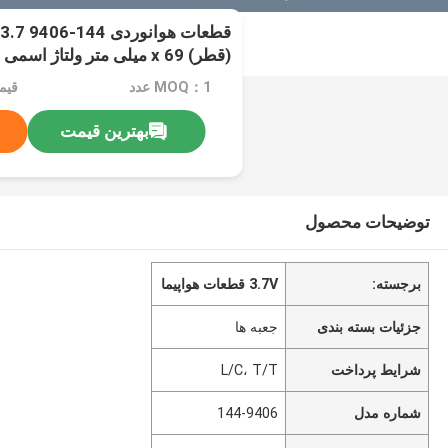
(قطر) x 69 میلی متر ولتاژ اسمی 3.7 ولت
MOQ：1 عدد
قیم
بهترین قیمت
توضیحات محصول
برجسته:
3.7V قطعات هواپيما
جزئیات بسته بندی
جعبه ها
شرایط پرداخت
L/C، T/T
شماره مدل
144-9406