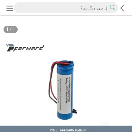
1
/
1