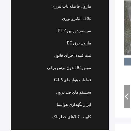
ماژول فاصله یاب لیزری
غلاف الکترو نوری
سیستم دوربین PTZ
ماژول برق DC
ثبت کننده اجرای قانون
موتور DC بدون برس برقی
قطعات هواپیمای CJ-6
سيستم هاي ضد درون
ابزار نگهداری هواپیما
کابینت کالاهای خطرناک