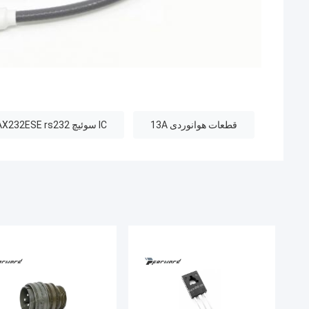
قطعات هوانوردی 13A
IC سوئیچ MAX232ESE rs232