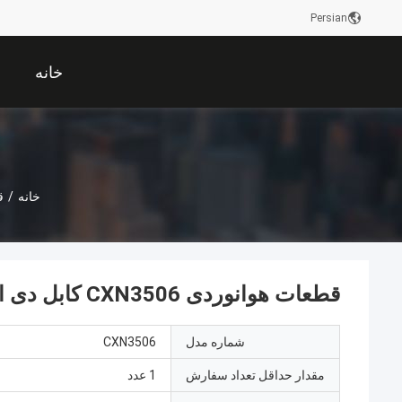
Persian
خانه
خانه
/
ق
قطعات هوانوردی CXN3506 کابل دی التریک ولتاژ مقاوم ≧750 ولت
شماره مدل
CXN3506
مقدار حداقل تعداد سفارش
1 عدد