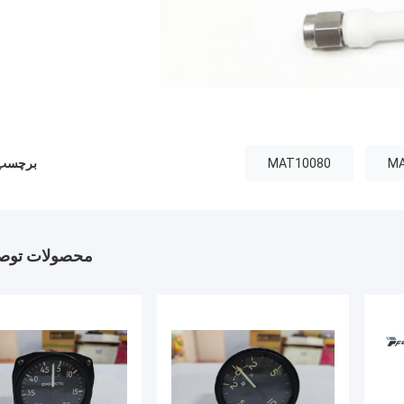
MAT10080
برچسب 
محصولات توصی