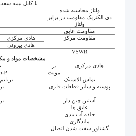
با کابل نیمه سفت و سخت Hz
ولتاژ محاسبه شده
دی الکتریک مقاومت در برابر
ولتاژ
مقاومت عایق
مقاومت مرکز
هادی مرکزی
هادی بیرونی
VSWR
مشخصات مواد و مکا
هادی مرکزی
نر
ب
مونث
Sn-P برنز با ر
تماس الاستیک
بریلیم
پوسته و سایر قطعات فلزی
بر
آستین چین دار
بر
عایق ها
حلقه آب بندی
ل
ماندگاری
گشتاور سفت شدن اتصال