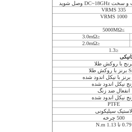
DC~18G وصل شوید
335 VRMS
1000 VRMS
≥5000MΩ
≤3.0mΩ
≤2.0mΩ
≤1.3
نیکی
رنج با روکش طلا
وکش طلا
 برنز با نیکل اندود شده
نج نیکل اندود شده
انفعال ضد زنگ
نج نیکل اندود شده
PTFE
استیک سیلیکونی
500 چرخه
0.79 تا 1.13 N.m