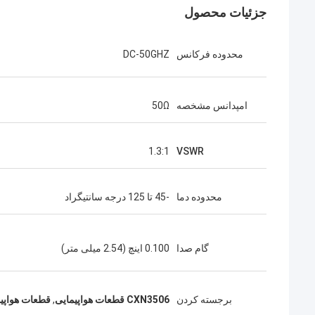
جزئیات محصول
محدوده فرکانس
DC-50GHZ
امپدانس مشخصه
50Ω
1.3:1
VSWR
محدوده دما
-45 تا 125 درجه سانتیگراد
گام صدا
0.100 اینچ (2.54 میلی متر)
برجسته کردن
CXN3506 قطعات هواپیمایی
,
قطعات هواپیمایی 0