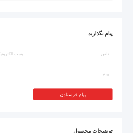
پیام بگذارید
پیام فرستادن
توضیحات محصول