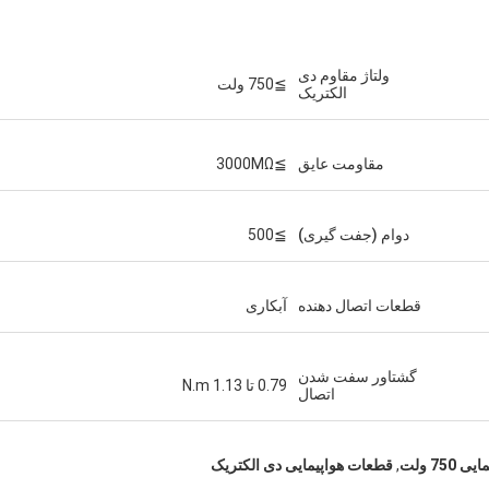
ولتاژ مقاوم دی
≧750 ولت
الکتریک
مقاومت عایق
≧3000MΩ
دوام (جفت گیری)
≧500
قطعات اتصال دهنده
آبکاری
گشتاور سفت شدن
0.79 تا 1.13 N.m
اتصال
75 ولت
,
قطعات هواپیمایی دی الکتریک