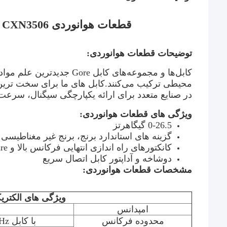
قطعات هوانوردی CXN3506 کابل دی التریک ولتاژ مقاوم ≧750 ولت
توضیحات قطعات هوانوردی:
کابل‌ها و مجموعه‌های کابل 
محیطی ترکیب می‌کنند.کابل های ما برای سخت ترین کار
در صنایع متعدد برای ارائه یکپارچگی سیگنال، سرع
ویژگی های قطعات هوانوردی:
0-26.5 گیگاهرتز
گزینه های استاندارد برنج، برنج غیر مغناطیسی
کانکتورهای راه اندازی انتهایی فرکانس بالا و Self Fixture ثبت شده
دوشاخه و آداپتور کابل اتصال سریع
مشخصات قطعات هوانوردی:
ویژگی های الکتری
امپدانس
محدوده فرکانس
با کابل sof DC~12.4GHz وصل شوید