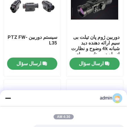
درباره ما
تور کارخانه
دوربین ژوم پان تیلت بی
سیستم دوربین PTZ FW-
سیم ارائه دهنده دید
L35
شبانه 4k وضوح و نظارت
کنترل کیفیت
از راه دور مناسب برای
نظارت امنیتی
ارسال سؤال
ارسال سؤال
با ما تماس بگیرید
اخبار
admin
درخواست نقل قول
4:30 AM
قطعات هوانوردی