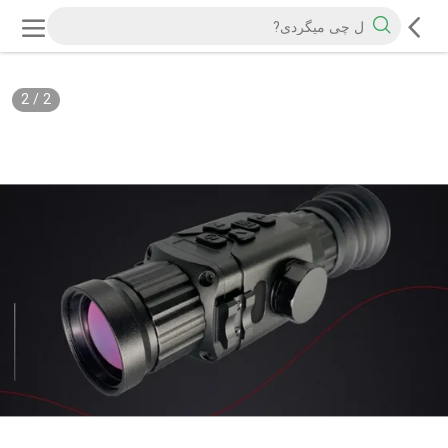
2
/
2