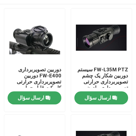
FW-L35M PTZ سیستم
دوربین تصویربرداری
دوربین شکار یک چشم
FW-E400 دوربین
تصویربرداری حرارتی
تصویربرداری حرارتی
تصویربرداری مادون
کامپکت قابل حمل
قرمز شب دید
حرارتی شب دید
خونه
ارسال سؤال
ارسال سؤال
محصولات
ویدیوها